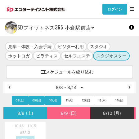
ログイン
SDフィットネス365 小倉駅前店
見学・体験・入会手続
ビジター利用
スタジオ
ホットヨガ
ピラティス
セルフエステ
スタジオスター
スケジュールを絞り込む
8/8 - 8/14
08(土)
09(日)
10(月)
11(火)
12(水)
13(木)
14(金)
8/8 (土)
8/9 (日)
8/10 (月)
10:15 - 11:15
AKARI